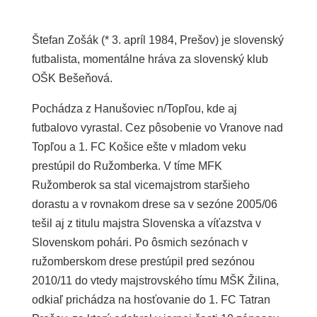
Štefan Zošák (* 3. apríl 1984, Prešov) je slovenský
futbalista, momentálne hráva za slovenský klub
OŠK Bešeňová.
Pochádza z Hanušoviec n/Topľou, kde aj
futbalovo vyrastal. Cez pôsobenie vo Vranove nad
Topľou a 1. FC Košice ešte v mladom veku
prestúpil do Ružomberka. V tíme MFK
Ružomberok sa stal vicemajstrom staršieho
dorastu a v rovnakom drese sa v sezóne 2005/06
tešil aj z titulu majstra Slovenska a víťazstva v
Slovenskom pohári. Po ôsmich sezónach v
ružomberskom drese prestúpil pred sezónou
2010/11 do vtedy majstrovského tímu MŠK Žilina,
odkiaľ prichádza na hosťovanie do 1. FC Tatran