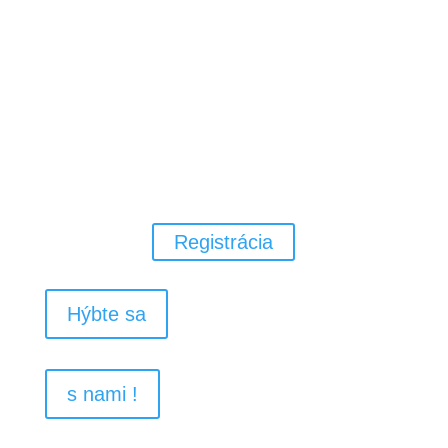
Pohybový rozvoj pre Vaše deti v
materskej alebo základnej škole za
pomoci všeobecnej atletiky,
gymnastiky, loptových a
pohybových hier.
Registrácia
Hýbte sa
s nami !