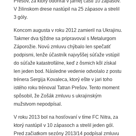
Prešov, za ktorý odohral v jarnej časti 10 zápasov.
V žilinskom drese nastúpil na 25 zápasov a strelil
3 góly.
Koncom augusta v roku 2012 zamieril na Ukrajinu.
Takmer dva týždne sa pripravoval s Metalurgom
Záporožie. Novú zmluvu chýbalo len spečatiť
podpismi, lenže účastník najvyššej súťaže vstúpil
do súťaže katastrofálne, keď z ôsmich kôl získal
len jeden bod. Následne vedenie odvolalo z postu
trénera Sergija Kovaleca, ktorý ešte v jari toho
istého roku trénoval Tatran Prešov. Tento moment
spôsobil, že Zošák zmluvu s ukrajinským
mužstvom nepodpísal.
V roku 2013 bol na hosťovaní v tíme FC Nitra, za
ktorý nastúpil v 10 zápasoch a strelil jeden gól.
Pred začiatkom sezóny 2013/14 podpísal zmluvu