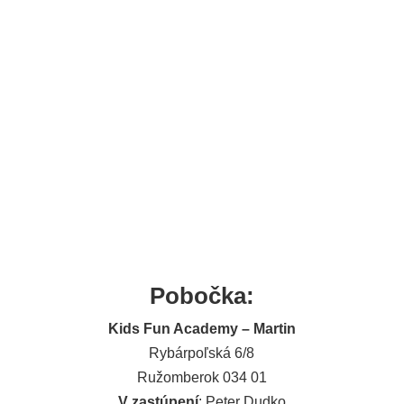
Martin
Pobočka:
Kids Fun Academy – Martin
Rybárpoľská 6/8
Ružomberok 034 01
V zastúpení
: Peter Dudko