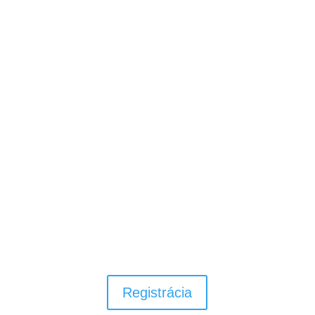
Pohybový rozvoj pre Vaše deti v
materskej alebo základnej škole za
pomoci všeobecnej atletiky,
gymnastiky, loptových a
pohybových hier.
Registrácia