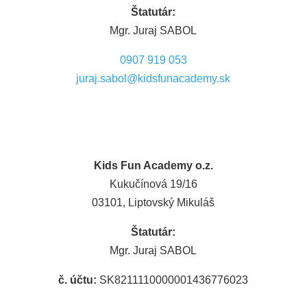
Štatutár:
Mgr. Juraj SABOL
0907 919 053
juraj.sabol@kidsfunacademy.sk
Kids Fun Academy o.z.
Kukučínová 19/16
03101, Liptovský Mikuláš
Štatutár:
Mgr. Juraj SABOL
č. účtu:
SK8211110000001436776023