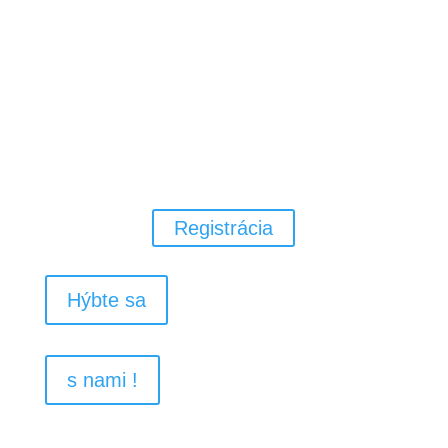
Pohybový rozvoj pre Vaše deti v
materskej alebo základnej škole za
pomoci všeobecnej atletiky,
gymnastiky, loptových a
pohybových hier.
Registrácia
Hýbte sa
s nami !