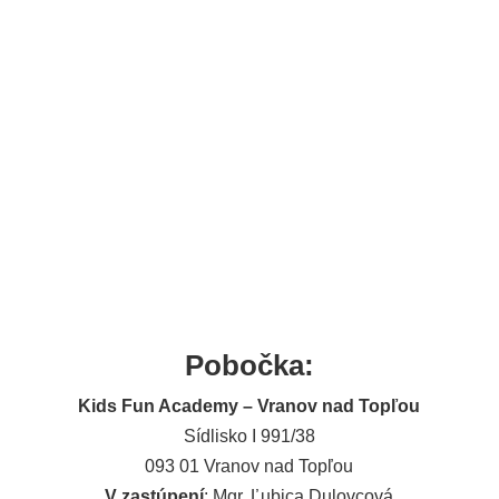
Vranov nad Topľou
Pobočka:
Kids Fun Academy – Vranov nad Topľou
Sídlisko I 991/38
093 01 Vranov nad Topľou
V zastúpení
: Mgr. Ľubica Dulovcová