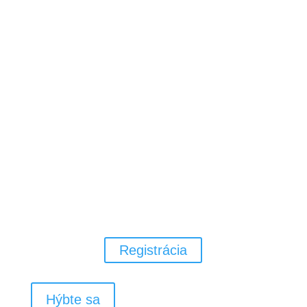
Pohybový rozvoj pre Vaše deti v
materskej alebo základnej škole za
pomoci všeobecnej atletiky,
gymnastiky, loptových a
pohybových hier.
Registrácia
Hýbte sa