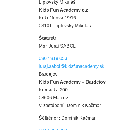
Liptovský Mikuláš
Kids Fun Academy o.z.
Kukučínová 19/16
03101, Liptovský Mikuláš
Štatutár:
Mgr. Juraj SABOL
0907 919 053
juraj.sabol@kidsfunacademy.sk
Bardejov
Kids Fun Academy – Bardejov
Kurnacká 200
08606 Malcov
V zastúpení : Dominik Kačmar
Šéftréner :
Dominik Kačmar