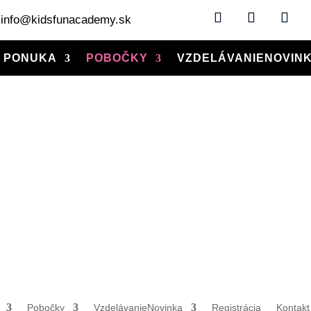
info@kidsfunacademy.sk
PONUKA
POBOČKY
VZDELÁVANIE
NOVIN
Pobočky
Vzdelávanie
Novinka
Registrácia
Kontakt