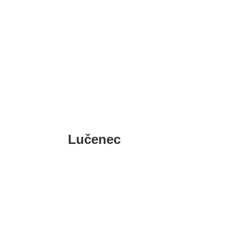
Liptovský Mikuláš
Lučenec