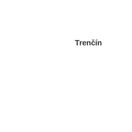
Spišská Nová Ves
Trenčín
Trenčín