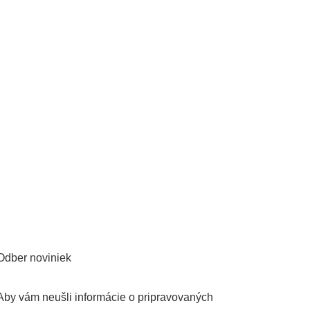
omoci všeobecnej atletiky,
Odber noviniek
Aby vám neušli informácie o pripravovaných