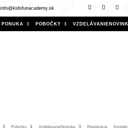
info@kidsfunacademy.sk
PONUKA
POBOČKY
VZDELÁVANIE
NOVIN
Pobočky
Vzdelávanie
Novinka
Registrácia
Kontakt