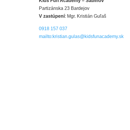
Kids Fun Academy – Sabinov
Partizánska 23 Bardejov
V zastúpení
: Mgr. Kristián Guľaš
0918 157 037
mailto:kristian.gulas@kidsfunacademy.sk