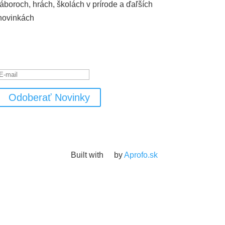
táboroch, hrách, školách v prírode a ďaľších
novinkách
Hlásenie o úspešnom
vykonaní
Odoberať Novinky
Built with
by
Aprofo.sk