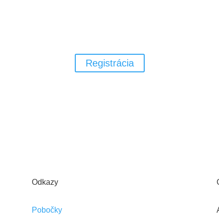
deti v materskej alebo základnej škole za p
gymnastiky, loptových a pohybových hier.
Registrácia
Odkazy
Pobočky