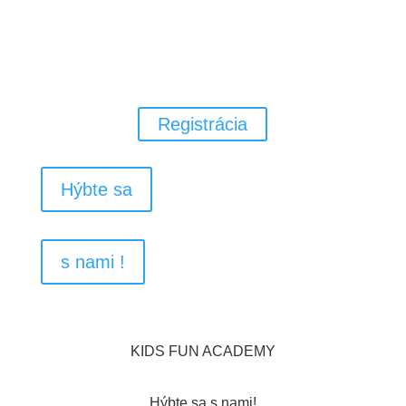
Pohybový rozvoj pre Vaše deti v
materskej alebo základnej škole za
pomoci všeobecnej atletiky,
gymnastiky, loptových a
pohybových hier.
Registrácia
Hýbte sa
s nami !
KIDS FUN ACADEMY
Hýbte sa s nami!